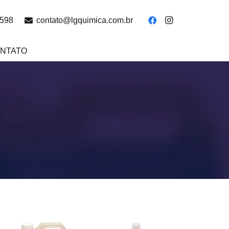
4598
contato@lgquimica.com.br
NTATO