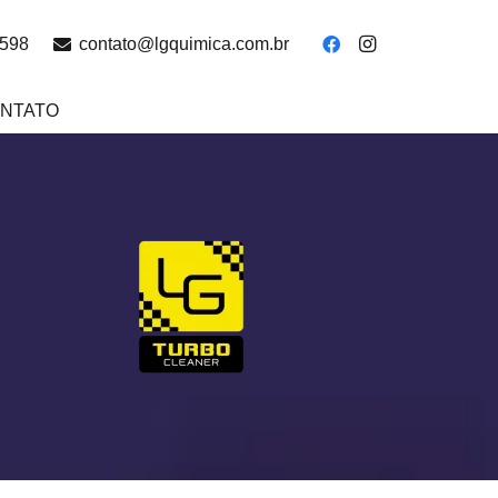
4598
contato@lgquimica.com.br
NTATO