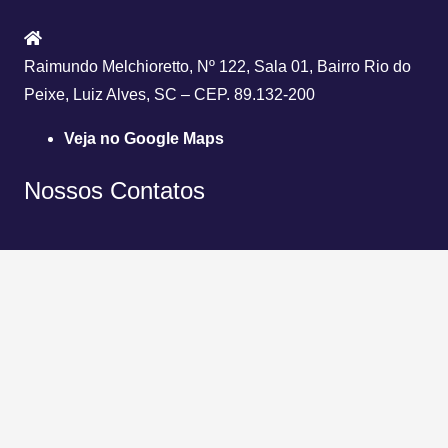
Raimundo Melchioretto, Nº 122, Sala 01, Bairro Rio do
Peixe, Luiz Alves, SC – CEP. 89.132-200
Veja no Google Maps
Nossos Contatos
(47) 3304-2728
(47) 3377-1323
(47) 98859-4598
contato@lgquimica.com.br