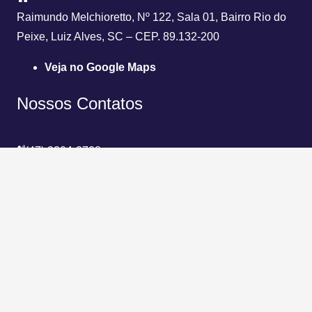
Raimundo Melchioretto, Nº 122, Sala 01, Bairro Rio do
Peixe, Luiz Alves, SC – CEP. 89.132-200
Veja no Google Maps
Nossos Contatos
(47) 3304-2728
(47) 3377-1323
(47) 98859-4598
contato@lgquimica.com.br
© Copyright 2020 | Direitos Reservados LG Indústria