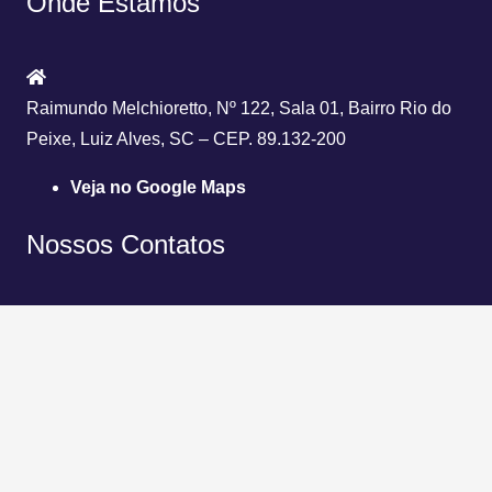
Onde Estamos
Raimundo Melchioretto, Nº 122, Sala 01, Bairro Rio do
Peixe, Luiz Alves, SC – CEP. 89.132-200
Veja no Google Maps
Nossos Contatos
(47) 3304-2728
(47) 3377-1323
(47) 98859-4598
contato@lgquimica.com.br