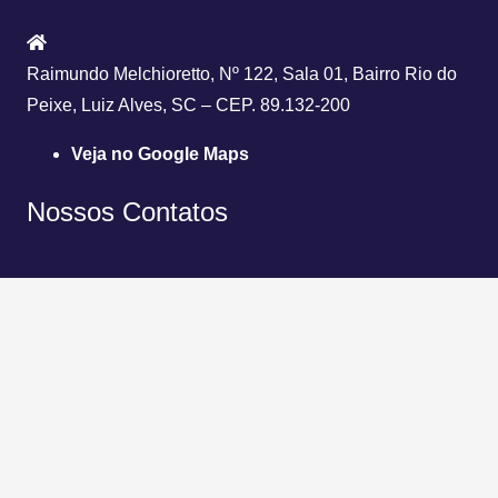
Raimundo Melchioretto, Nº 122, Sala 01, Bairro Rio do
Peixe, Luiz Alves, SC – CEP. 89.132-200
Veja no Google Maps
Nossos Contatos
(47) 3304-2728
(47) 3377-1323
(47) 98859-4598
contato@lgquimica.com.br