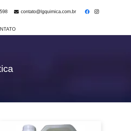
4598
contato@lgquimica.com.br
NTATO
ica